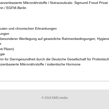
flanzenbasierte Mikronährstoffe / Nutraceuticals- Sigmund Freud Privat
zin / EGFM-Berlin
kuten und chronischen Erkrankungen
rungen
it besonderer Wertlegung auf gesetzliche Rahmenbedingungen, Hygi
t
it Pilzen)
gie
erin für Darmgesundheit durch die Deutsche Gesellschaft für Probiotisc
nzenbasierte Mikronährstoffe / ioidentische Hormone
© 2016 EMD.media