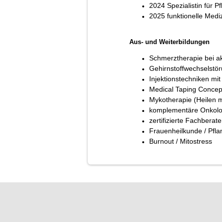
2024 Spezialistin für P
2025 funktionelle Medi
Aus- und Weiterbildungen
Schmerztherapie bei a
Gehirnstoffwechselstö
Injektionstechniken m
Medical Taping Concep
Mykotherapie (Heilen m
komplementäre Onkolo
zertifizierte Fachberat
Frauenheilkunde / Pfla
Burnout / Mitostress