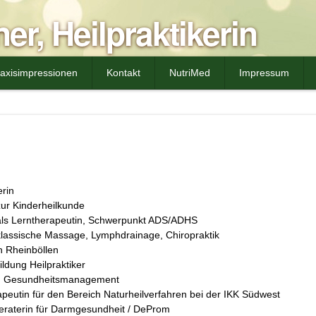
er, Heilpraktikerin
axisimpressionen
Kontakt
NutriMed
Impressum
rin
ur Kinderheilkunde
ls Lerntherapeutin, Schwerpunkt ADS/ADHS
lassische Massage, Lymphdrainage, Chiropraktik
n Rheinböllen
ldung Heilpraktiker
m Gesundheitsmanagement
eutin für den Bereich Naturheilverfahren bei der IKK Südwest
eraterin für Darmgesundheit / DeProm