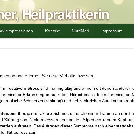
er, Heilpraktikerin
axisimpressionen
Kontakt
NutriMed
Impressum
iten ab und erlernen Sie neue Verhaltensweisen.
 nitrosativem Stress sind mannigfaltig und ähneln oft denen anderer 
r chronischer Erkrankungen auftreten. Nitrostress ist beim chronischen
 (chronische Schmerzerkrankung) und bei zahlreichen Autoimmunkrank
Beispiel
therapierefraktäre Schmerzen nach einem Trauma an der Hal
 und Störung von Denkprozessen beobachtet. Allgemein können Kopf- 
erden auftreten. Das Auftreten dieser Symptome nach einer stattgehabt
für Nitrostress sein.