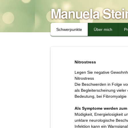
Manuela Stein
Schwerpunkte
Über mich
Pr
Nitrostress
Legen Sie negative Gewohnhe
Nitrostress
Die Beschwerden in Folge von
als Begleiterscheinung viele
Bedeutung, bei Fibromyalgie
Als Symptome werden zum 
Müdigkeit, Energielosigkeit
unklare neurologische Beschw
Infektion kann ein Warnsignal 