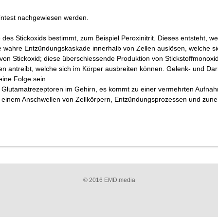
intest nachgewiesen werden.
es Stickoxids bestimmt, zum Beispiel Peroxinitrit. Dieses entsteht, we
ine wahre Entzündungskaskade innerhalb von Zellen auslösen, welche si
on Stickoxid; diese überschiessende Produktion von Stickstoffmonoxid-
gen antreibt, welche sich im Körper ausbreiten können. Gelenk- und 
ine Folge sein.
 die Glutamatrezeptoren im Gehirn, es kommt zu einer vermehrten Aufn
 einem Anschwellen von Zellkörpern, Entzündungsprozessen und zune
© 2016 EMD.media